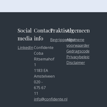
Social
Contact
Praktisch
Algemeen
media
info
Begrippenlijst
Algemene
voorwaarden
LinkedIn
Confidente
Gedragscode
Coba
Privacybeleid
Ritsemahof
Disclaimer
1
1183 EA
Amstelveen
020 -
675 67
11
info@confidente.nl