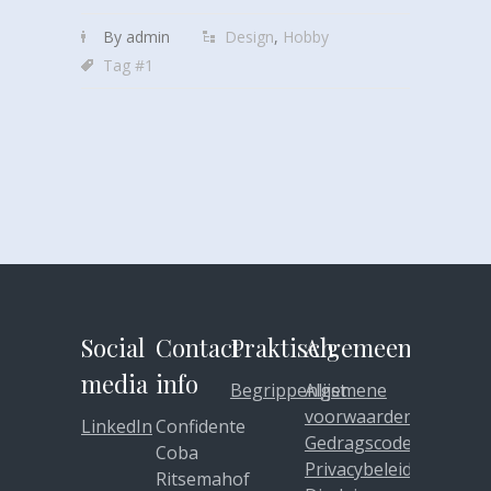
By admin
Design
,
Hobby
Tag #1
Social
Contact
Praktisch
Algemeen
media
info
Begrippenlijst
Algemene
voorwaarden
LinkedIn
Confidente
Gedragscode
Coba
Privacybeleid
Ritsemahof