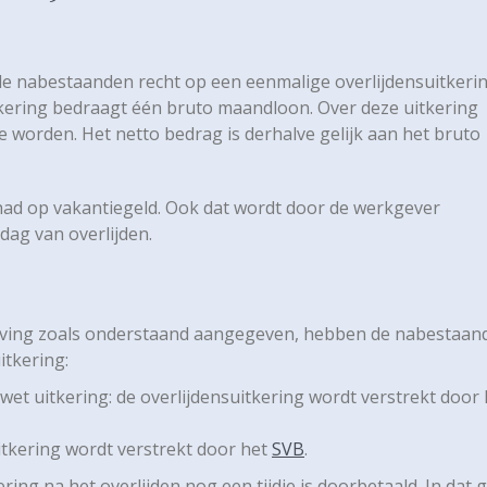
e nabestaanden recht op een eenmalige overlijdensuitkeri
kering bedraagt één bruto maandloon. Over deze uitkering
 worden. Het netto bedrag is derhalve gelijk aan het bruto
 had op vakantiegeld. Ook dat wordt door de werkgever
 dag van overlijden.
ontving zoals onderstaand aangegeven, hebben de nabestaan
itkering:
 uitkering: de overlijdensuitkering wordt verstrekt door 
tkering wordt verstrekt door het
SVB
.
ing na het overlijden nog een tijdje is doorbetaald. In dat 