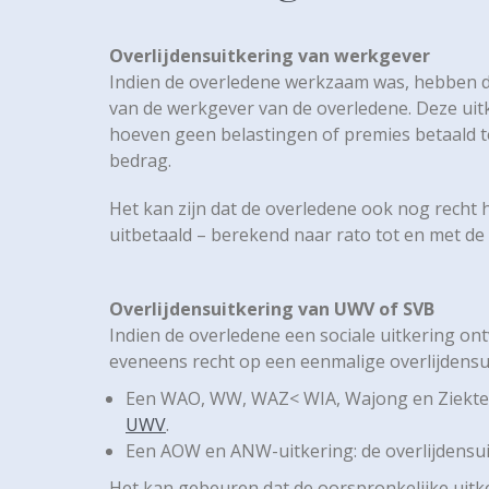
Overlijdensuitkering van werkgever
Indien de overledene werkzaam was, hebben d
van de werkgever van de overledene. Deze uit
hoeven geen belastingen of premies betaald te
bedrag.
Het kan zijn dat de overledene ook nog recht
uitbetaald – berekend naar rato tot en met de
Overlijdensuitkering van UWV of SVB
Indien de overledene een sociale uitkering 
eveneens recht op een eenmalige overlijdensu
Een WAO, WW, WAZ< WIA, Wajong en Ziektewet
UWV
.
Een AOW en ANW-uitkering: de overlijdensui
Het kan gebeuren dat de oorspronkelijke uitker