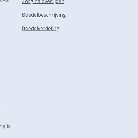
Zorg na overlijden
Boedelbeschrijving
Boedelverdeling
s
ng is