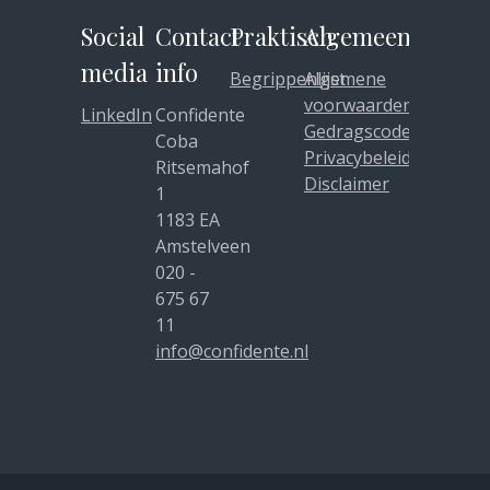
Social
Contact
Praktisch
Algemeen
media
info
Begrippenlijst
Algemene
voorwaarden
LinkedIn
Confidente
Gedragscode
Coba
Privacybeleid
Ritsemahof
Disclaimer
1
1183 EA
Amstelveen
020 -
675 67
11
info@confidente.nl