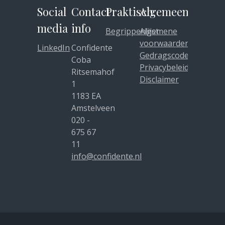
Social
Contact
Praktisch
Algemeen
media
info
Begrippenlijst
Algemene
voorwaarden
LinkedIn
Confidente
Gedragscode
Coba
Privacybeleid
Ritsemahof
Disclaimer
1
1183 EA
Amstelveen
020 -
675 67
11
info@confidente.nl