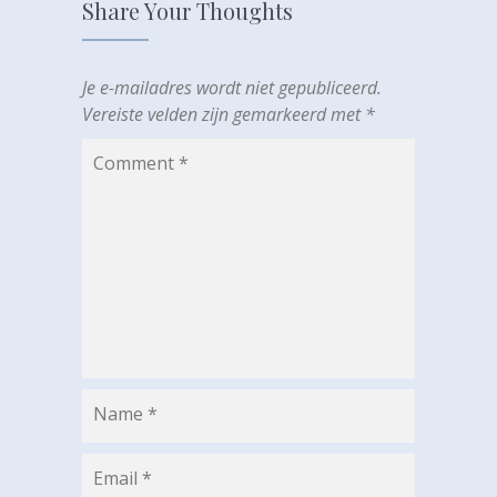
Share Your Thoughts
scelerisque
a arcu
accumsan
sit amet
Je e-mailadres wordt niet gepubliceerd.
Vereiste velden zijn gemarkeerd met
*
tristique
facilisis
Comment
*
quis
sed ma
Name
*
Email
*