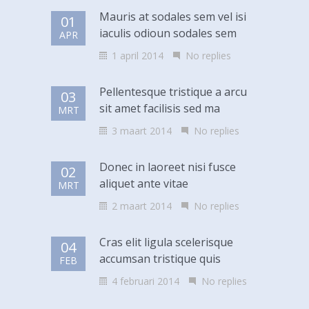
Mauris at sodales sem vel isi
01
iaculis odioun sodales sem
APR
1 april 2014
No replies
Pellentesque tristique a arcu
03
sit amet facilisis sed ma
MRT
3 maart 2014
No replies
Donec in laoreet nisi fusce
02
aliquet ante vitae
MRT
2 maart 2014
No replies
Cras elit ligula scelerisque
04
accumsan tristique quis
FEB
4 februari 2014
No replies