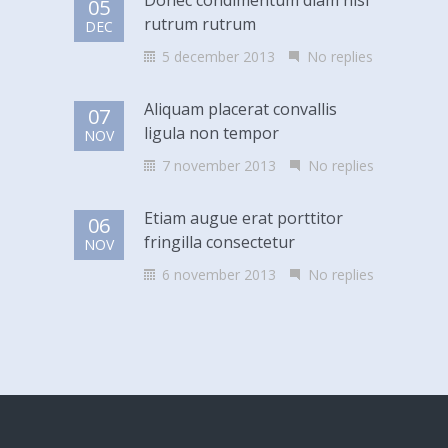
Donec condimentum diam nisl
05
rutrum rutrum
DEC
5 december 2013
No replies
Aliquam placerat convallis
07
ligula non tempor
NOV
7 november 2013
No replies
Etiam augue erat porttitor
06
fringilla consectetur
NOV
6 november 2013
No replies