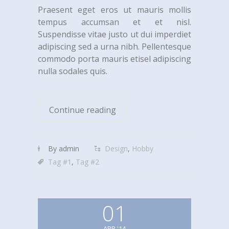
Praesent eget eros ut mauris mollis
tempus accumsan et et nisl.
Suspendisse vitae justo ut dui imperdiet
adipiscing sed a urna nibh. Pellentesque
commodo porta mauris etisel adipiscing
nulla sodales quis.
Continue reading
By admin
Design
,
Hobby
Tag #1
,
Tag #2
01
APR '14