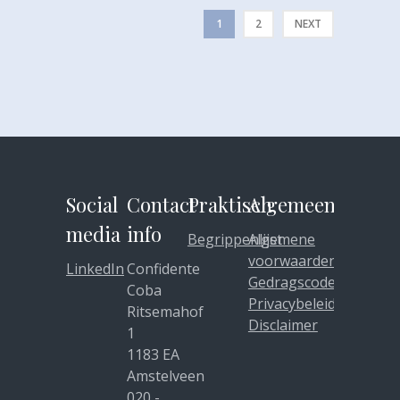
1
2
NEXT
Social
Contact
Praktisch
Algemeen
media
info
Begrippenlijst
Algemene
voorwaarden
LinkedIn
Confidente
Gedragscode
Coba
Privacybeleid
Ritsemahof
Disclaimer
1
1183 EA
Amstelveen
020 -