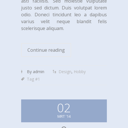
asti facilisis. Sed molestie vulputate
justo sed dictum. Duis volutpat lorem
odio. Doneci tincidunt leo a dapibus
varius velit neque blandit felis
scelerisque aliquam.
Continue reading
By admin
Design
,
Hobby
Tag #1
02
MRT '14